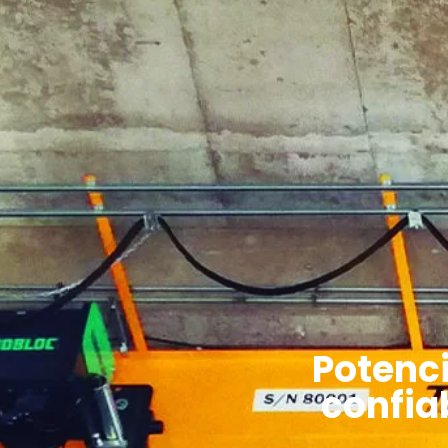
Potenc
confia