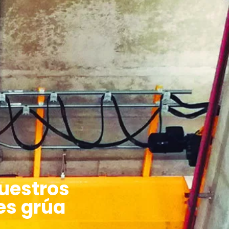
uestros
es grúa