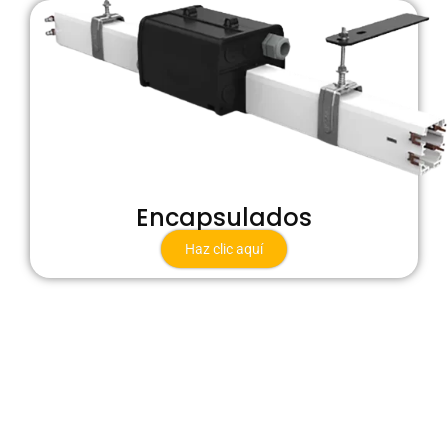
Encapsulados
Haz clic aquí
Confían en nosotros