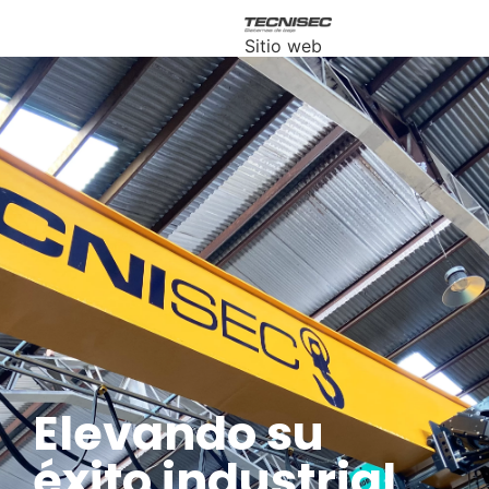
Sitio web
TECNISEC
Sistemas
de Izaje
SPA.
Elevando su
éxito industrial