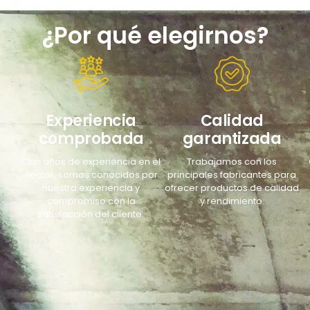
¿Por qué elegirnos?
Experiencia
Calidad
comprobada
garantizada
Con años de experiencia en el
Trabajamos con los
sector, somos conocidos por
principales fabricantes para
nuestra experiencia y
ofrecer productos de calidad
compromiso con la
y rendimiento.
satisfacción del cliente.